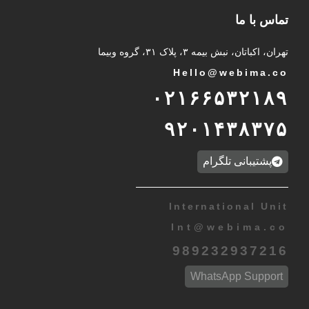
تماس با ما
تهران، اکباتان، نبش بیمه ۳، پلاک ۳۱، گروه وبیما
Hello@webima.co
۰۲۱۶۶۵۳۲۱۸۹
۹۲۰۱۴۳۸۳۷۵
پشتیبانی تلگرام
International Unit
Int
@
webima.co
989232937216
WhatsApp Support