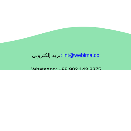
int@webima.co
:
بريد إلكتروني
WhatsApp: +98 902 143 8375
© “وبیما” وكالة التسويق الرقمي