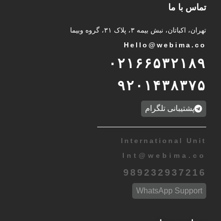
تماس با ما
تهران، اکباتان، نبش بیمه ۳، پلاک ۳۱، گروه وبیما
Hello@webima.co
۰۲۱۶۶۵۳۲۱۸۹
۹۲۰۱۴۳۸۳۷۵
پشتیبانی تلگرام
International Unit
Int
@
webima.co
989232937216
WhatsApp Support