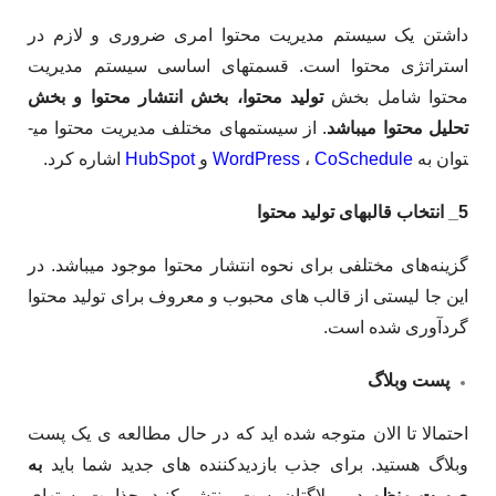
داشتن یک سیستم مدیریت محتوا امری ضروری و لازم در
استراتژی محتوا است. قسمت­های اساسی سیستم مدیریت
محتوا شامل بخش
تولید محتوا، بخش انتشار محتوا و بخش
تحلیل محتوا می­باشد
. از سیستم­های مختلف مدیریت محتوا می­
توان به
CoSchedule
،
WordPress
و
HubSpot
اشاره کرد.
5_ انتخاب قالب­های تولید محتوا
گزینه­‌های مختلفی برای نحوه انتشار محتوا موجود می­باشد. در
این جا لیستی از قالب­ های محبوب و معروف برای تولید محتوا
گردآوری شده است.
پست وبلاگ
احتمالا تا الان متوجه شده ­اید که در حال مطالعه­ ی یک پست
وبلاگ هستید. برای جذب بازدیدکننده­ های جدید شما باید
به
صورت منظم
در وبلاگتان پست منتشر کنید. جذابیت پست­های