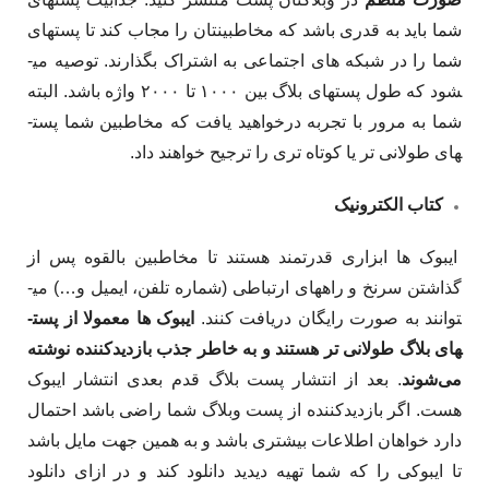
شما باید به قدری باشد که مخاطبینتان را مجاب کند تا پست­های
شما را در شبکه­ های اجتماعی به اشتراک بگذارند. توصیه می­
شود که طول پست­های بلاگ بین ۱۰۰۰ تا ۲۰۰۰ واژه باشد. البته
شما به مرور با تجربه درخواهید یافت که مخاطبین شما پست­
های طولانی­ تر یا کوتاه­ تری را ترجیح خواهند داد.
کتاب الکترونیک
ای­بوک ­ها ابزاری قدرتمند هستند تا مخاطبین بالقوه پس از
گذاشتن سرنخ و راه­های ارتباطی (شماره تلفن، ایمیل و…) می­
توانند به صورت رایگان دریافت کنند.
ای­بوک­ ها معمولا از پست­
های بلاگ طولانی ­تر هستند و به خاطر جذب بازدیدکننده نوشته
می­‌شوند
. بعد از انتشار پست بلاگ قدم بعدی انتشار ای­بوک
هست. اگر بازدیدکننده از پست وبلاگ شما راضی باشد احتمال
دارد خواهان اطلاعات بیش­تری باشد و به همین جهت مایل باشد
تا ای­بوکی را که شما تهیه دیدید دانلود کند و در ازای دانلود