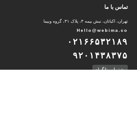
تماس با ما
تهران، اکباتان، نبش بیمه ۳، پلاک ۳۱، گروه وبیما
Hello@webima.co
۰۲۱۶۶۵۳۲۱۸۹
۹۲۰۱۴۳۸۳۷۵
پشتیبانی تلگرام
International Unit
Int
@
webima.co
989232937216
WhatsApp Support