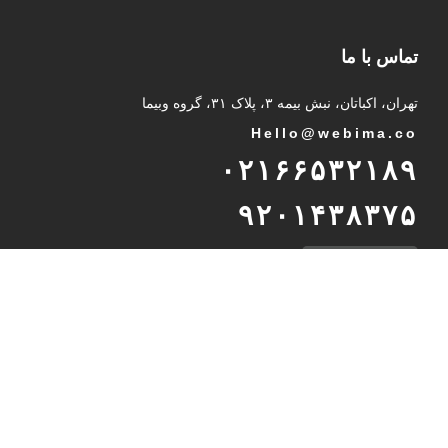
تماس با ما
تهران، اکباتان، نبش بیمه ۳، پلاک ۳۱، گروه وبیما
Hello@webima.co
۰۲۱۶۶۵۳۲۱۸۹
۹۲۰۱۴۳۸۳۷۵
پشتیبانی تلگرام
International Unit
Int
@
webima.co
989232937216
WhatsApp Support