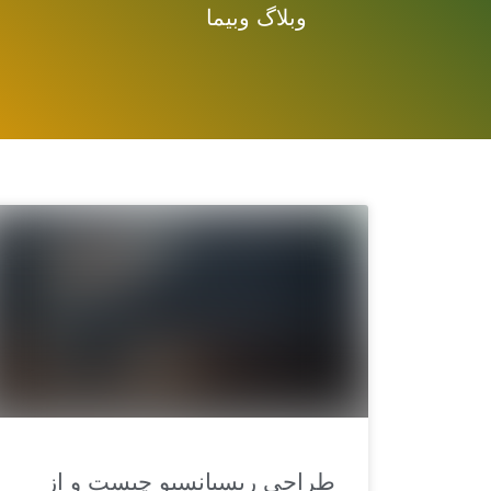
وبلاگ وبیما
طراحی ریسپانسیو چیست و از