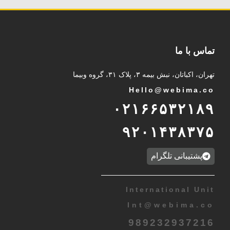
تماس با ما
تهران، اکباتان، نبش بیمه ۳، پلاک ۳۱، گروه وبیما
Hello@webima.co
۰۲۱۶۶۵۳۲۱۸۹
۹۲۰۱۴۳۸۳۷۵
پشتیبانی تلگرام
International Unit
Int
@
webima.co
989232937216