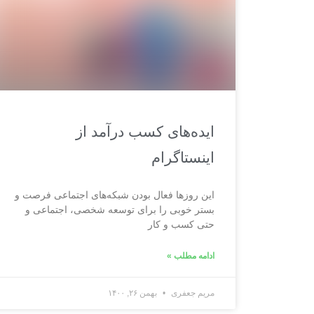
ﺍﯾﺪﻩﻫﺎﯼ ﮐﺴﺐ ﺩﺭﺁﻣﺪ ﺍﺯ
ﺍﯾﻨﺴﺘﺎﮔﺮﺍﻡ
ﺍﯾﻦ ﺭﻭﺯﻫﺎ ﻓﻌﺎﻝ ﺑﻮﺩﻥ ﺷﺒﮑﻪﻫﺎﯼ ﺍﺟﺘﻤﺎﻋﯽ ﻓﺮﺻﺖ ﻭ
ﺑﺴﺘﺮ ﺧﻮﺑﯽ ﺭﺍ ﺑﺮﺍﯼ ﺗﻮﺳﻌﻪ ﺷﺨﺼﯽ، ﺍﺟﺘﻤﺎﻋﯽ ﻭ
ﺣﺘﯽ ﮐﺴﺐ ﻭ ﮐﺎﺭ
ادامه مطلب »
مریم جعفری
بهمن ۲۶, ۱۴۰۰