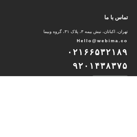
تماس با ما
تهران، اکباتان، نبش بیمه ۳، پلاک ۳۱، گروه وبیما
Hello@webima.co
۰۲۱۶۶۵۳۲۱۸۹
۹۲۰۱۴۳۸۳۷۵
پشتیبانی تلگرام
International Unit
Int
@
webima.co
989232937216
WhatsApp Support