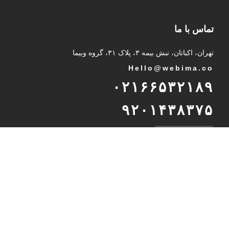
تماس با ما
تهران، اکباتان، نبش بیمه ۳، پلاک ۳۱، گروه وبیما
Hello@webima.co
۰۲۱۶۶۵۳۲۱۸۹
۹۲۰۱۴۳۸۳۷۵
پشتیبانی تلگرام
International Unit
Int
@
webima.co
989232937216
WhatsApp Support