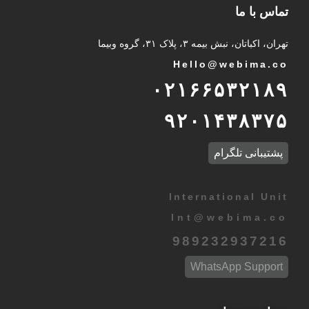
تماس با ما
تهران، اکباتان، نبش بیمه ۳، پلاک ۳۱، گروه وبیما
Hello@webima.co
۰۲۱۶۶۵۳۲۱۸۹
۹۲۰۱۴۳۸۳۷۵
پشتیبانی تلگرام
International Unit
Int
@
webima.co
989232937216
WhatsApp Support