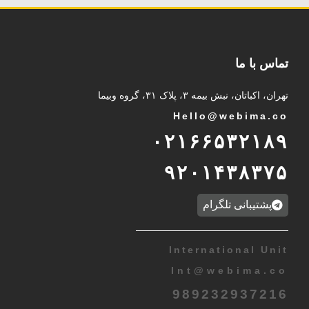
تماس با ما
تهران، اکباتان، نبش بیمه ۳، پلاک ۳۱، گروه وبیما
Hello@webima.co
۰۲۱۶۶۵۳۲۱۸۹
۹۲۰۱۴۳۸۳۷۵
پشتیبانی تلگرام
International Unit
Int
@
webima.co
989232937216