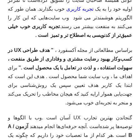
گوگل همیشه صاحبان سایت را تشویق کرده‌است تا تمرکز
اولیه خود را به یک
تجربه کاربری
خوب بگذارند. همان طور که
الگوریتم هوشمندتر می شود وب سایت‌هایی که این کار را
می‌کنند به منفعت بیشتر می رسند.
تجربه کاربری خوب خیلی
عمیق‌تر از کدنویسی به اصطلاح تر و تمیز است .
براساس مطالعاتی از مجله آکسفورد ،
” هدف طراحی UX در
کسب‌وکار بهبود رضایت مشتری و وفاداری از طریق منفعت ،
سهولت استفاده ، و لذت در تعامل با یک محصول است .”
برای
اهداف ما ، وب سایت شما محصول است . هدف این است که
ابتدا یک کاربر هدف تعیین سپس یک روش‌شناسی برای
جهت‌یابی هموار ارایه کنید که هیجان مخاطب را تحریک می‌کند
و منجر به تجربه‌ای خوب می‌شود.​
گنجاندن بهترین تجارب UX آسان است .وب با الگوها و
توصیه‌ها پر شده‌است .آنچه حرفه‌ای‌ها انجام میدهند
آزمون A /
B
است .هر کدام از ما تعصبات خود را داریم که چگونه یک