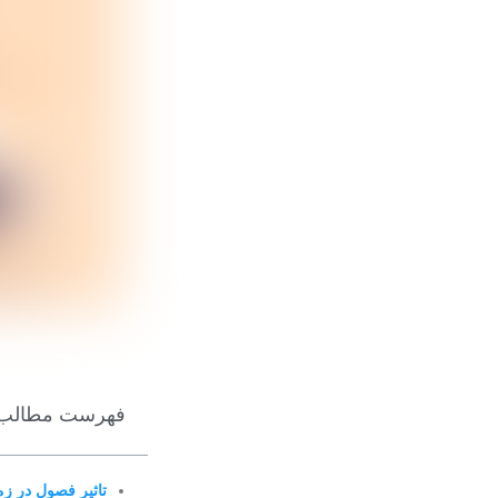
فهرست مطالب
تاثیر فصول در زما