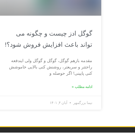
گوگل ادز چیست و چگونه می
تواند باعث افزایش فروش شود؟!
مقدمه بازهم گوگل، گوگل و گوگل ولی این­دفعه
راحت­تر و سریع­تر، روشنش کنی بالایی خاموشش
کنی پایینی! اگر حوصله و
ادامه مطلب »
نیما بزرگمهر
آبان ۴, ۱۴۰۱