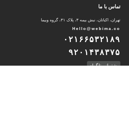
تماس با ما
تهران، اکباتان، نبش بیمه ۳، پلاک ۳۱، گروه وبیما
Hello@webima.co
۰۲۱۶۶۵۳۲۱۸۹
۹۲۰۱۴۳۸۳۷۵
پشتیبانی تلگرام
International Unit
Int
@
webima.co
989232937216
WhatsApp Support