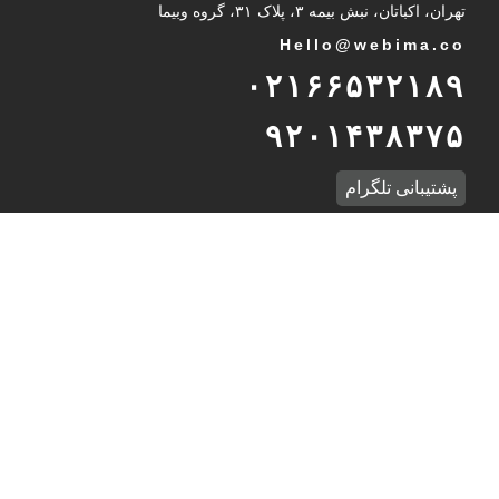
تهران، اکباتان، نبش بیمه ۳، پلاک ۳۱، گروه وبیما
Hello@webima.co
۰۲۱۶۶۵۳۲۱۸۹
۹۲۰۱۴۳۸۳۷۵
پشتیبانی تلگرام
International Unit
Int
@
webima.co
989232937216
WhatsApp Support
درباره وبیما
گروه وبیما به عنوان مجری و ارائه‌دهنده راهکارهای ورود و