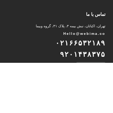
تماس با ما
تهران، اکباتان، نبش بیمه ۳، پلاک ۳۱، گروه وبیما
Hello@webima.co
۰۲۱۶۶۵۳۲۱۸۹
۹۲۰۱۴۳۸۳۷۵
پشتیبانی تلگرام
International Unit
Int
@
webima.co
989232937216
WhatsApp Support