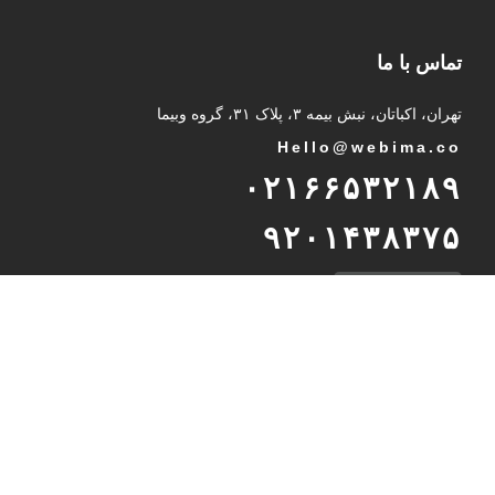
تماس با ما
تهران، اکباتان، نبش بیمه ۳، پلاک ۳۱، گروه وبیما
Hello@webima.co
۰۲۱۶۶۵۳۲۱۸۹
۹۲۰۱۴۳۸۳۷۵
پشتیبانی تلگرام
International Unit
Int
@
webima.co
989232937216
WhatsApp Support