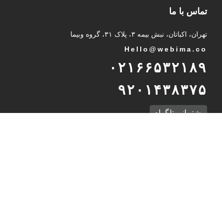
تماس با ما
تهران، اکباتان، نبش بیمه ۳، پلاک ۳۱، گروه وبیما
Hello@webima.co
۰۲۱۶۶۵۳۲۱۸۹
۹۲۰۱۴۳۸۳۷۵
پشتیبانی تلگرام
International Unit
Int
@
webima.co
989232937216
WhatsApp Support