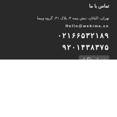
تماس با ما
تهران، اکباتان، نبش بیمه ۳، پلاک ۳۱، گروه وبیما
Hello@webima.co
۰۲۱۶۶۵۳۲۱۸۹
۹۲۰۱۴۳۸۳۷۵
پشتیبانی تلگرام
International Unit
Int
@
webima.co
989232937216
WhatsApp Support