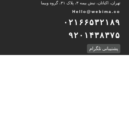
تهران، اکباتان، نبش بیمه ۳، پلاک ۳۱، گروه وبیما
Hello@webima.co
۰۲۱۶۶۵۳۲۱۸۹
۹۲۰۱۴۳۸۳۷۵
پشتیبانی تلگرام
International Unit
Int
@
webima.co
989232937216
WhatsApp Support
درباره وبیما
گروه وبیما به عنوان مجری و ارائه‌دهنده راهکارهای ورود و