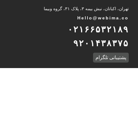
تهران، اکباتان، نبش بیمه ۳، پلاک ۳۱، گروه وبیما
Hello@webima.co
۰۲۱۶۶۵۳۲۱۸۹
۹۲۰۱۴۳۸۳۷۵
پشتیبانی تلگرام
International Unit
Int
@
webima.co
989232937216
WhatsApp Support
درباره وبیما