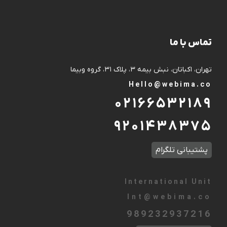
تماس با ما
تهران، اکباتان، نبش بیمه ۳، پلاک ۳۱، گروه وبیما
Hello@webima.co
۰۲۱۶۶۵۳۲۱۸۹
۹۲۰۱۴۳۸۳۷۵
پشتیبانی تلگرام
International Unit
Int
@
webima.co
989232937216