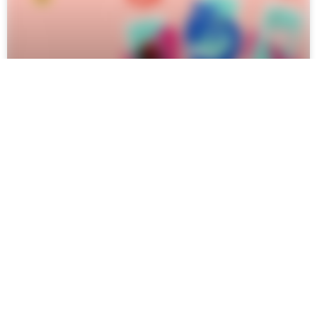
ﺍﯾﺪﻩﻫﺎﯼ ﮐﺴﺐ ﺩﺭﺁﻣﺪ ﺍﺯ ﺍﯾﻨﺴﺘﺎﮔﺮﺍﻡ
ﺍﯾﻦ ﺭﻭﺯﻫﺎ ﻓﻌﺎﻝ ﺑﻮﺩﻥ ﺷﺒﮑﻪﻫﺎﯼ ﺍﺟﺘﻤﺎﻋﯽ ﻓﺮﺻﺖ ﻭ ﺑﺴﺘﺮ ﺧﻮﺑﯽ ﺭﺍ
ﺑﺮﺍﯼ ﺗﻮﺳﻌﻪ ﺷﺨﺼﯽ، ﺍﺟﺘﻤﺎﻋﯽ ﻭ ﺣﺘﯽ ﮐﺴﺐ ﻭ ﮐﺎﺭ
ادامه مطلب »
مریم جعفری
بهمن ۲۶, ۱۴۰۰