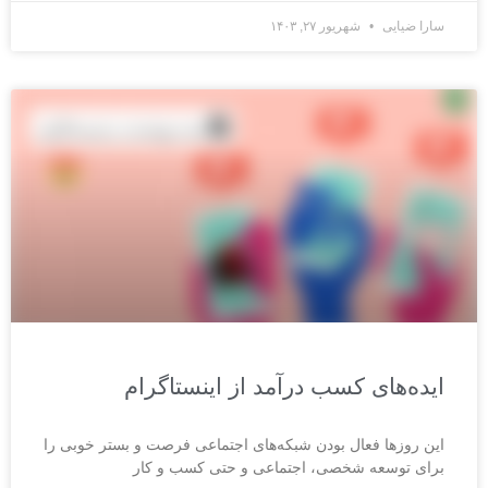
سارا ضیایی
شهریور ۲۷, ۱۴۰۳
ﺍﯾﺪﻩﻫﺎﯼ ﮐﺴﺐ ﺩﺭﺁﻣﺪ ﺍﺯ ﺍﯾﻨﺴﺘﺎﮔﺮﺍﻡ
ﺍﯾﻦ ﺭﻭﺯﻫﺎ ﻓﻌﺎﻝ ﺑﻮﺩﻥ ﺷﺒﮑﻪﻫﺎﯼ ﺍﺟﺘﻤﺎﻋﯽ ﻓﺮﺻﺖ ﻭ ﺑﺴﺘﺮ ﺧﻮﺑﯽ ﺭﺍ
ﺑﺮﺍﯼ ﺗﻮﺳﻌﻪ ﺷﺨﺼﯽ، ﺍﺟﺘﻤﺎﻋﯽ ﻭ ﺣﺘﯽ ﮐﺴﺐ ﻭ ﮐﺎﺭ