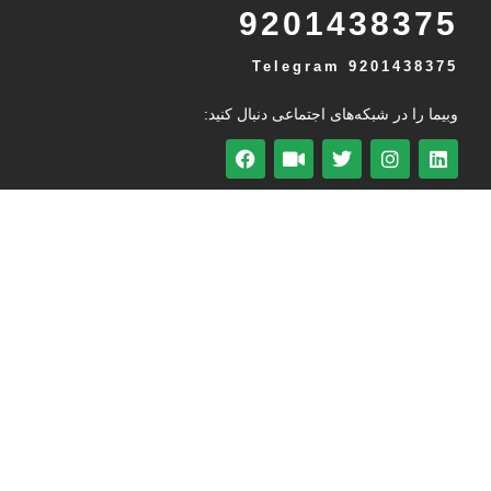
9201438375
Telegram
9201438375
وبیما را در شبکه‌های اجتماعی دنبال کنید:
آژانس دیجیتال مارکتینگ وبــیــما
آژانس دیجیتال وبیما همراهی با تجربه در مسیر توسعه کسب و کار
شماست. ما با ارائه خدمات بازاریابی دیجیتال کمک می‌کنیم تا در
این راه گام‌هایی مطمئن بردارید. تماس شما با ما می‌تواند شروع
کننده‌ی این مسیر باشد، برای دریافت اطلاعات بیشتر با ما در
ارتباط باشید.
خبرنامه