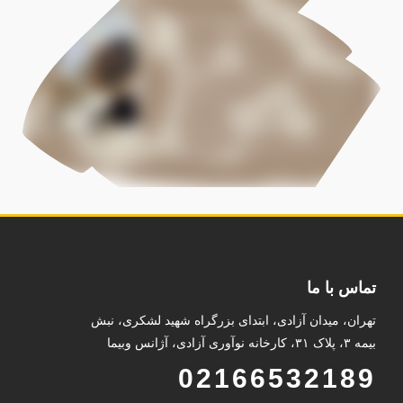
تماس با ما
تهران، میدان آزادی، ابتدای بزرگراه شهید لشکری، نبش
بیمه ۳، پلاک ۳۱، کارخانه نوآوری آزادی، آژانس وبیما
02166532189